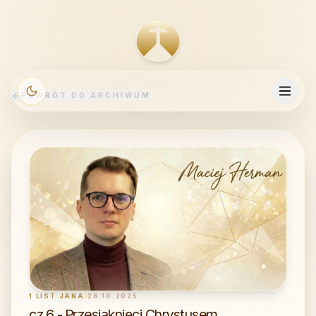
POWRÓT DO ARCHIWUM
1 LIST JANA
26.10.2025
cz.6 - Przesiąknięci Chrystusem