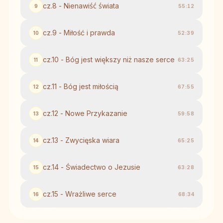
cz.8 - Nienawiść świata
9
55:12
cz.9 - Miłość i prawda
10
52:39
cz.10 - Bóg jest większy niż nasze serce
11
63:25
cz.11 - Bóg jest miłością
12
67:55
cz.12 - Nowe Przykazanie
13
59:58
cz.13 - Zwycięska wiara
14
65:25
cz.14 - Świadectwo o Jezusie
15
63:28
cz.15 - Wrażliwe serce
16
68:34