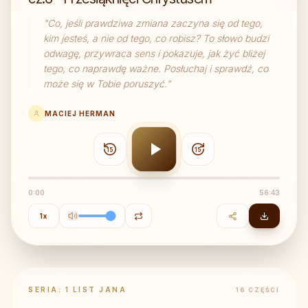
"
Co, jeśli prawdziwa zmiana zaczyna się od tego,
kim jesteś, a nie od tego, co robisz? To słowo budzi
odwagę, przywraca sens i pokazuje, jak żyć bliżej
tego, co naprawdę ważne. Posłuchaj i sprawdź, co
może się w Tobie poruszyć.
"
MACIEJ HERMAN
15
15
0:00
56:43
1
x
SERIA:
1 LIST JANA
16
CZĘŚCI