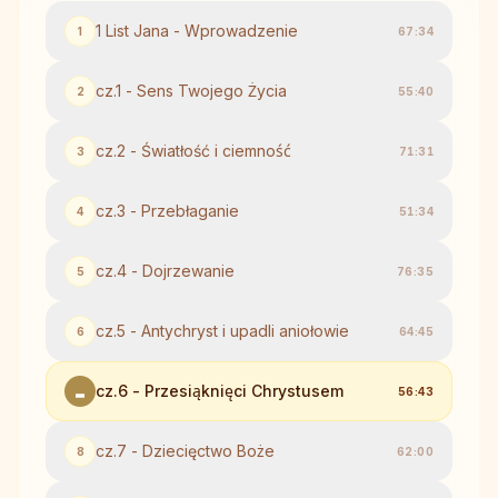
1 List Jana - Wprowadzenie
1
67:34
cz.1 - Sens Twojego Życia
2
55:40
cz.2 - Światłość i ciemność
3
71:31
cz.3 - Przebłaganie
4
51:34
cz.4 - Dojrzewanie
5
76:35
cz.5 - Antychryst i upadli aniołowie
6
64:45
cz.6 - Przesiąknięci Chrystusem
56:43
cz.7 - Dziecięctwo Boże
8
62:00