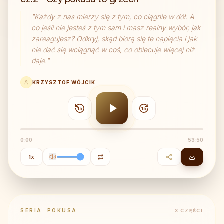
"
Każdy z nas mierzy się z tym, co ciągnie w dół. A
co jeśli nie jesteś z tym sam i masz realny wybór, jak
zareagujesz? Odkryj, skąd biorą się te napięcia i jak
nie dać się wciągnąć w coś, co obiecuje więcej niż
daje.
"
KRZYSZTOF WÓJCIK
15
15
0:00
53:50
1
x
SERIA:
POKUSA
3
CZĘŚCI