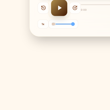
15
15
0:00
1
x