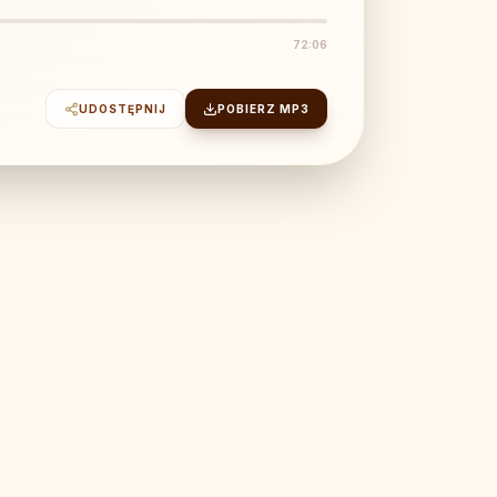
72:06
UDOSTĘPNIJ
POBIERZ MP3