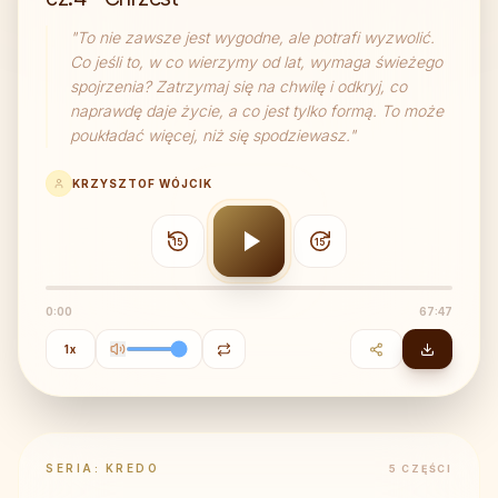
"
To nie zawsze jest wygodne, ale potrafi wyzwolić.
Co jeśli to, w co wierzymy od lat, wymaga świeżego
spojrzenia? Zatrzymaj się na chwilę i odkryj, co
naprawdę daje życie, a co jest tylko formą. To może
poukładać więcej, niż się spodziewasz.
"
KRZYSZTOF WÓJCIK
15
15
0:00
67:47
1
x
SERIA:
KREDO
5
CZĘŚCI