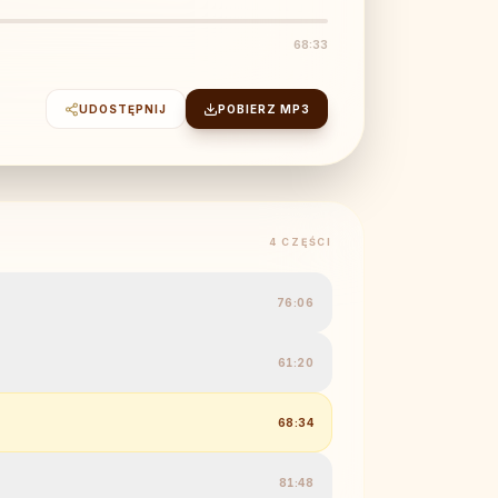
68:33
UDOSTĘPNIJ
POBIERZ MP3
4
CZĘŚCI
76:06
61:20
68:34
81:48