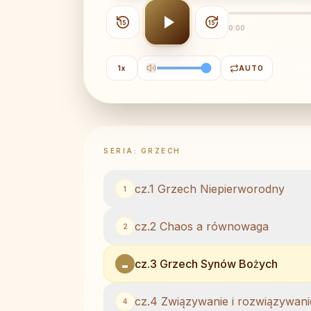
15
15
0:00
1
x
AUTO
SERIA:
GRZECH
cz.1 Grzech Niepierworodny
1
cz.2 Chaos a równowaga
2
cz.3 Grzech Synów Bożych
cz.4 Związywanie i rozwiązywani
4