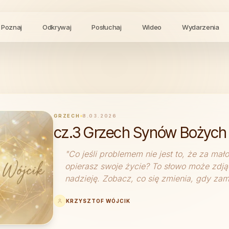
Poznaj
Odkrywaj
Posłuchaj
Wideo
Wydarzenia
GRZECH
8.03.2026
cz.3 Grzech Synów Bożych
"
Co jeśli problemem nie jest to, że za mał
opierasz swoje życie? To słowo może zdjąć
nadzieję. Zobacz, co się zmienia, gdy zam
KRZYSZTOF WÓJCIK