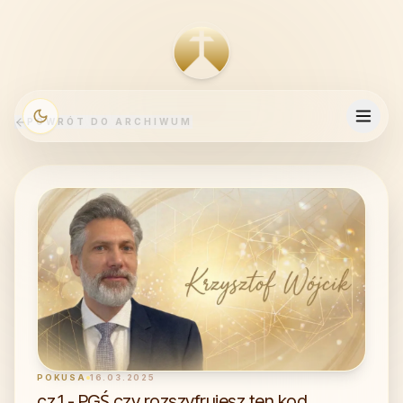
POWRÓT DO ARCHIWUM
POKUSA
16.03.2025
cz.1 - PGŚ czy rozszyfrujesz ten kod