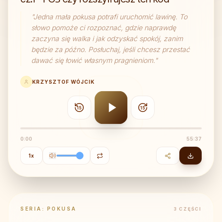
"
Jedna mała pokusa potrafi uruchomić lawinę. To
słowo pomoże ci rozpoznać, gdzie naprawdę
zaczyna się walka i jak odzyskać spokój, zanim
będzie za późno. Posłuchaj, jeśli chcesz przestać
dawać się łowić własnym pragnieniom.
"
KRZYSZTOF WÓJCIK
15
15
0:00
55:37
1
x
SERIA:
POKUSA
3
CZĘŚCI