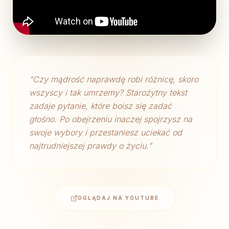
"
Czy mądrość naprawdę robi różnicę, skoro
wszyscy i tak umrzemy? Starożytny tekst
zadaje pytanie, które boisz się zadać
głośno. Po obejrzeniu inaczej spojrzysz na
swoje wybory i przestaniesz uciekać od
najtrudniejszej prawdy o życiu.
"
OGLĄDAJ NA YOUTUBE