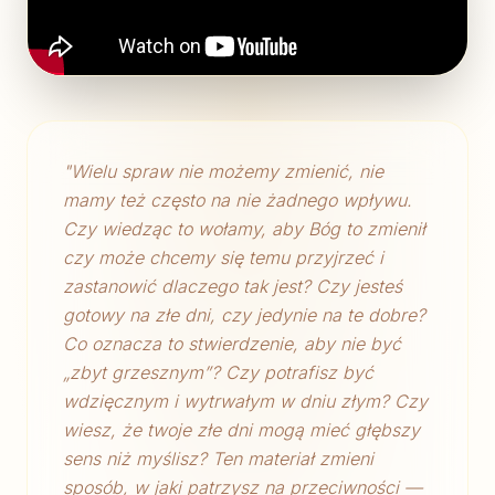
"
Wielu spraw nie możemy zmienić, nie
mamy też często na nie żadnego wpływu.
Czy wiedząc to wołamy, aby Bóg to zmienił
czy może chcemy się temu przyjrzeć i
zastanowić dlaczego tak jest? Czy jesteś
gotowy na złe dni, czy jedynie na te dobre?
Co oznacza to stwierdzenie, aby nie być
„zbyt grzesznym”? Czy potrafisz być
wdzięcznym i wytrwałym w dniu złym? Czy
wiesz, że twoje złe dni mogą mieć głębszy
sens niż myślisz? Ten materiał zmieni
sposób, w jaki patrzysz na przeciwności —