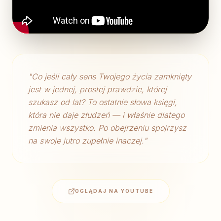
"
Co jeśli cały sens Twojego życia zamknięty
jest w jednej, prostej prawdzie, której
szukasz od lat? To ostatnie słowa księgi,
która nie daje złudzeń — i właśnie dlatego
zmienia wszystko. Po obejrzeniu spojrzysz
na swoje jutro zupełnie inaczej.
"
OGLĄDAJ NA YOUTUBE