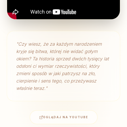
"
Czy wiesz, że za każdym narodzeniem
kryje się bitwa, której nie widać gołym
okiem? Ta historia sprzed dwóch tysięcy lat
odsłoni ci wymiar rzeczywistości, który
zmieni sposób w jaki patrzysz na zło,
cierpienie i sens tego, co przeżywasz
właśnie teraz.
"
OGLĄDAJ NA YOUTUBE