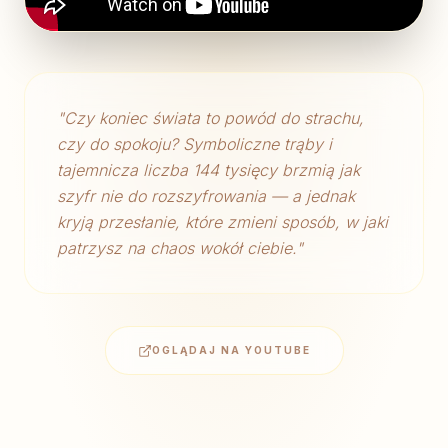
"
Czy koniec świata to powód do strachu,
czy do spokoju? Symboliczne trąby i
tajemnicza liczba 144 tysięcy brzmią jak
szyfr nie do rozszyfrowania — a jednak
kryją przesłanie, które zmieni sposób, w jaki
patrzysz na chaos wokół ciebie.
"
OGLĄDAJ NA YOUTUBE