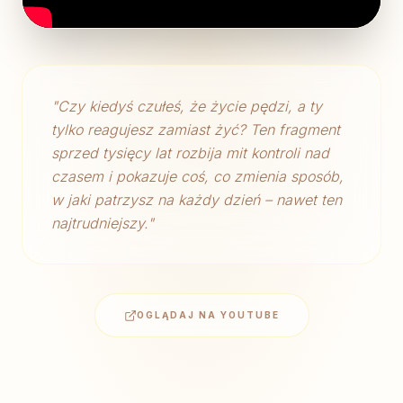
"
Czy kiedyś czułeś, że życie pędzi, a ty
tylko reagujesz zamiast żyć? Ten fragment
sprzed tysięcy lat rozbija mit kontroli nad
czasem i pokazuje coś, co zmienia sposób,
w jaki patrzysz na każdy dzień – nawet ten
najtrudniejszy.
"
OGLĄDAJ NA YOUTUBE