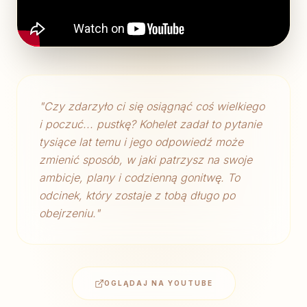
"
Czy zdarzyło ci się osiągnąć coś wielkiego
i poczuć... pustkę? Kohelet zadał to pytanie
tysiące lat temu i jego odpowiedź może
zmienić sposób, w jaki patrzysz na swoje
ambicje, plany i codzienną gonitwę. To
odcinek, który zostaje z tobą długo po
obejrzeniu.
"
OGLĄDAJ NA YOUTUBE