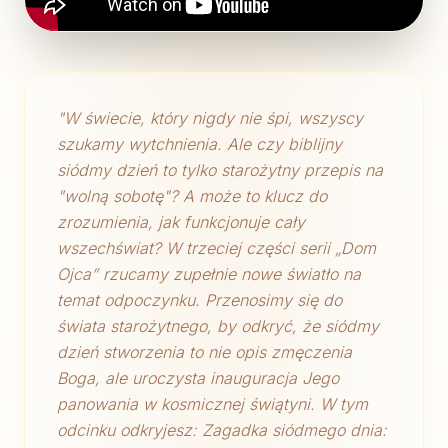
"
W świecie, który nigdy nie śpi, wszyscy
szukamy wytchnienia. Ale czy biblijny
siódmy dzień to tylko starożytny przepis na
"wolną sobotę"? A może to klucz do
zrozumienia, jak funkcjonuje cały
wszechświat? W trzeciej części serii „Dom
Ojca” rzucamy zupełnie nowe światło na
temat odpoczynku. Przenosimy się do
świata starożytnego, by odkryć, że siódmy
dzień stworzenia to nie opis zmęczenia
Boga, ale uroczysta inauguracja Jego
panowania w kosmicznej świątyni. W tym
odcinku odkryjesz: Zagadka siódmego dnia: