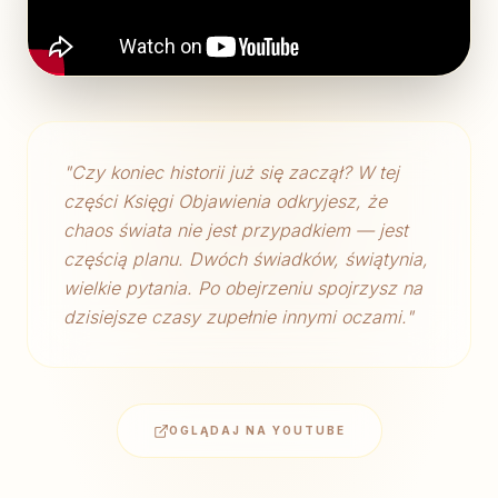
"
Czy koniec historii już się zaczął? W tej
części Księgi Objawienia odkryjesz, że
chaos świata nie jest przypadkiem — jest
częścią planu. Dwóch świadków, świątynia,
wielkie pytania. Po obejrzeniu spojrzysz na
dzisiejsze czasy zupełnie innymi oczami.
"
OGLĄDAJ NA YOUTUBE